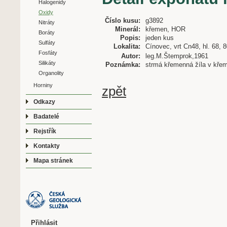
Halogenidy
Oxidy
Číslo kusu:
g3892
Nitráty
Minerál:
křemen, HOR
Boráty
Popis:
jeden kus
Sulfáty
Lokalita:
Cínovec, vrt Cn48, hl. 68, 
Fosfáty
Autor:
leg.M.Štemprok,1961
Silikáty
Poznámka:
strmá křemenná žíla v křeme
Organolity
Horniny
zpět
Odkazy
Badatelé
Rejstřík
Kontakty
Mapa stránek
Přihlásit