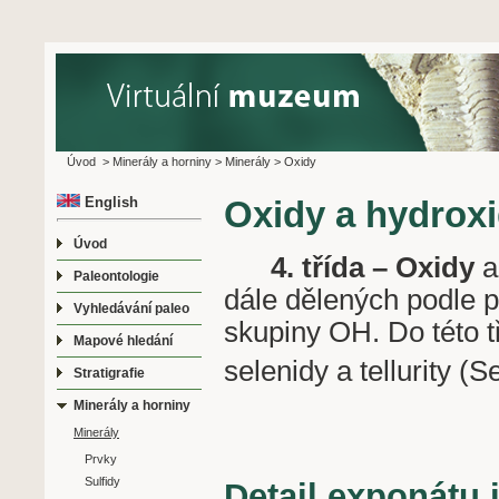
Úvod
>
Minerály a horniny
>
Minerály
>
Oxidy
English
Oxidy a hydrox
Úvod
4. třída – Oxidy
a
Paleontologie
dále dělených podle 
Vyhledávání paleo
skupiny OH. Do této t
Mapové hledání
selenidy a tellurity (
Stratigrafie
Minerály a horniny
Minerály
Prvky
Sulfidy
Detail exponátu 