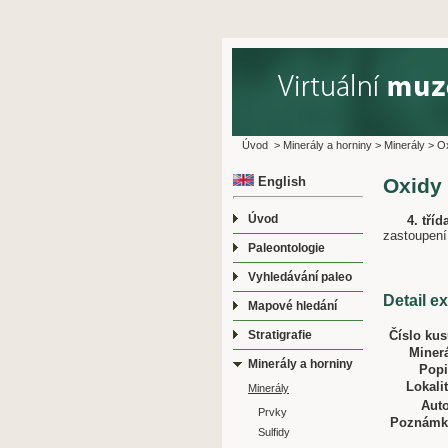
Úvod
>
Minerály a horniny
>
Minerály
>
O
English
Oxidy
Úvod
4. tří
zastoupení
Paleontologie
Vyhledávání paleo
Detail e
Mapové hledání
Číslo kus
Stratigrafie
Minerá
Minerály a horniny
Popi
Lokalit
Minerály
Auto
Prvky
Poznámk
Sulfidy