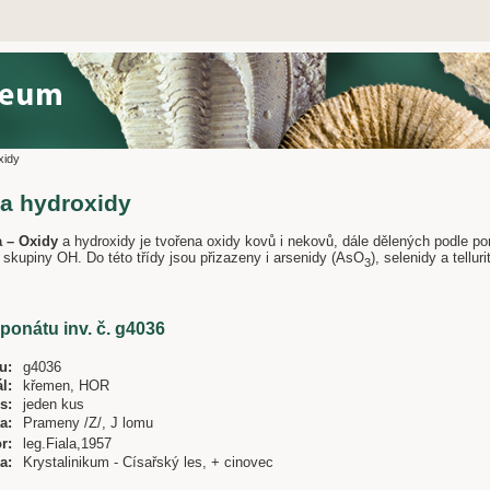
xidy
 a hydroxidy
da – Oxidy
a hydroxidy je tvořena oxidy kovů i nekovů, dále dělených podle p
 skupiny OH. Do této třídy jsou přizazeny i arsenidy (AsO
), selenidy a tellur
3
xponátu inv. č. g4036
u:
g4036
l:
křemen, HOR
s:
jeden kus
a:
Prameny /Z/, J lomu
r:
leg.Fiala,1957
a:
Krystalinikum - Císařský les, + cinovec