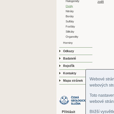
Halogenidy
zpět
Oxidy
Nitráty
Boráty
Sulfáty
Fosfáty
Silikáty
Organolity
Horniny
Odkazy
Badatelé
Rejstřík
Kontakty
Webové stránk
Mapa stránek
webových str
Toto nastave
webové stránk
Bližší vysvět
Přihlásit