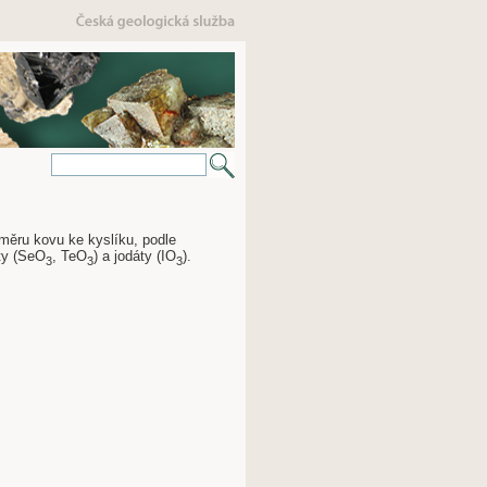
oměru kovu ke kyslíku, podle
ity (SeO
, TeO
) a jodáty (IO
).
3
3
3