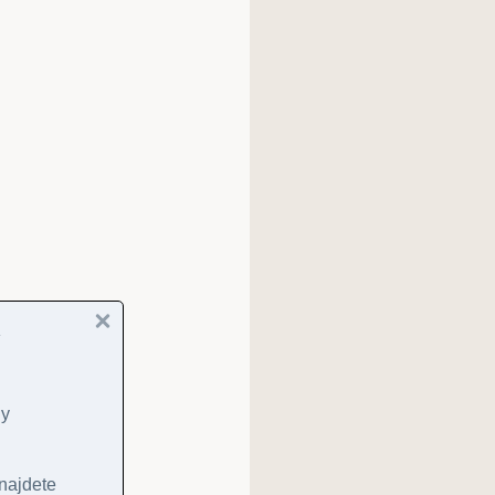
ny
 najdete