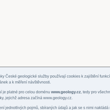
y České geologické služby používají cookies k zajištění funkcí
ánek a k měření návštěvnosti.
ní je platné pro celou doménu
www.geology.cz
, tedy pro všech
y, jejichž adresa začíná www.geology.cz.
lení jednotlivých pojmů, sbíraných údajů a jak se s nimi nakládá