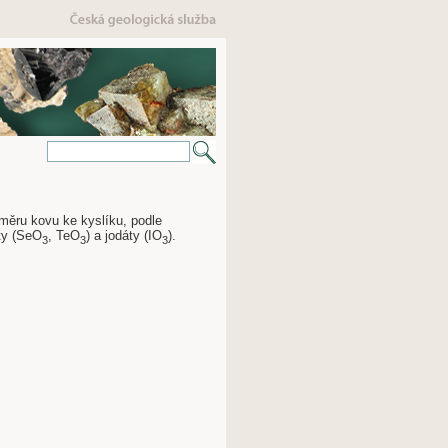
oměru kovu ke kyslíku, podle
ity (SeO
, TeO
) a jodáty (IO
).
3
3
3