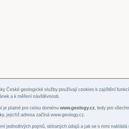
y České geologické služby používají cookies k zajištění funkcí
ánek a k měření návštěvnosti.
ní je platné pro celou doménu
www.geology.cz
, tedy pro všech
y, jejichž adresa začíná www.geology.cz.
lení jednotlivých pojmů, sbíraných údajů a jak se s nimi nakládá