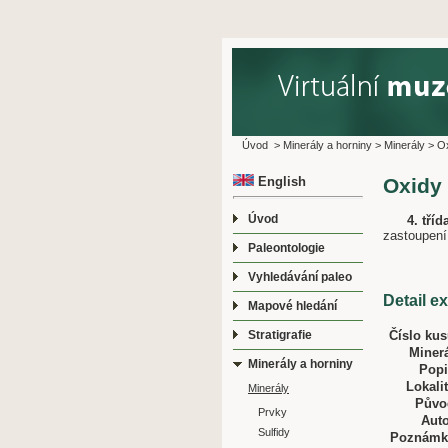
Úvod
>
Minerály a horniny
>
Minerály
>
O
English
Oxidy
Úvod
4. tří
zastoupení
Paleontologie
Vyhledávání paleo
Detail e
Mapové hledání
Číslo kus
Stratigrafie
Minerá
Minerály a horniny
Popi
Lokalit
Minerály
Půvo
Prvky
Auto
Sulfidy
Poznámk