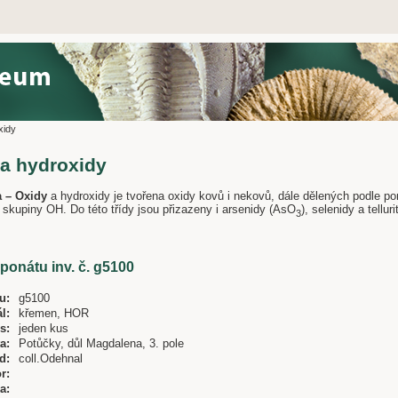
xidy
 a hydroxidy
da – Oxidy
a hydroxidy je tvořena oxidy kovů i nekovů, dále dělených podle p
 skupiny OH. Do této třídy jsou přizazeny i arsenidy (AsO
), selenidy a tellur
3
xponátu inv. č. g5100
u:
g5100
l:
křemen, HOR
s:
jeden kus
a:
Potůčky, důl Magdalena, 3. pole
d:
coll.Odehnal
r:
a: