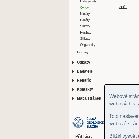
Halogenidy
zpět
Oxidy
Nitráty
Boráty
Sulfáty
Fosfáty
Silikáty
Organolity
Horniny
Odkazy
Badatelé
Rejstřík
Kontakty
Webové stránk
Mapa stránek
webových str
Toto nastave
webové stránk
Bližší vysvět
Přihlásit