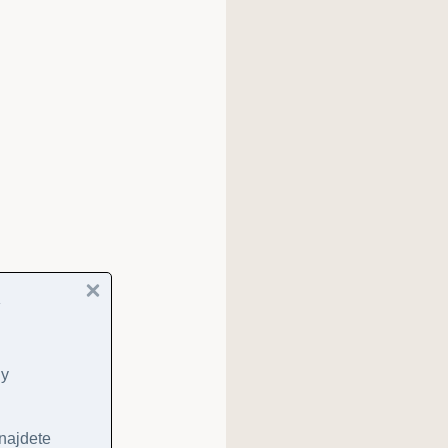
ny
 najdete