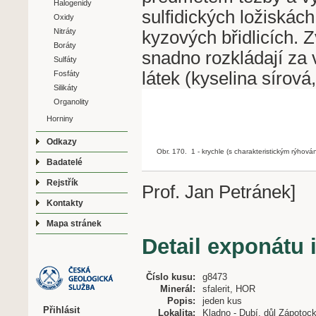
Halogenidy
sulfidických ložiskách
Oxidy
Nitráty
kyzových břidlicích. 
Boráty
snadno rozkládají za 
Sulfáty
látek (kyselina sírová,
Fosfáty
Silikáty
Organolity
Horniny
Odkazy
Obr. 170. 1 - krychle (s charakteristickým rýhová
Badatelé
Rejstřík
Prof. Jan Petránek]
Kontakty
Mapa stránek
Detail exponátu 
Číslo kusu:
g8473
Minerál:
sfalerit, HOR
Popis:
jeden kus
Přihlásit
Lokalita:
Kladno - Dubí, důl Zápotoc