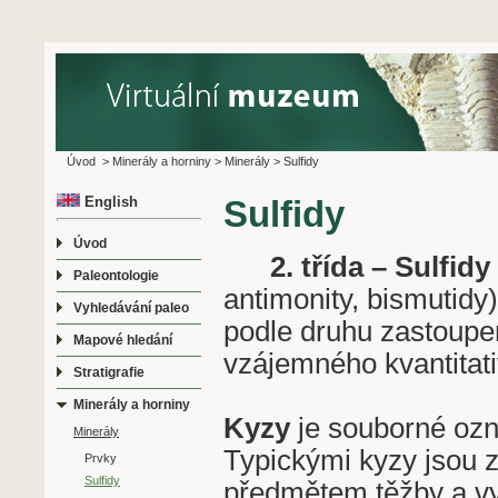
Úvod
>
Minerály a horniny
>
Minerály
>
Sulfidy
English
Sulfidy
Úvod
2. třída – Sulfidy
Paleontologie
antimonity, bismutidy
Vyhledávání paleo
podle druhu zastoupen
Mapové hledání
vzájemného kvantitat
Stratigrafie
Minerály a horniny
Kyzy
je souborné ozna
Minerály
Typickými kyzy jsou zvl
Prvky
Sulfidy
předmětem těžby a vys