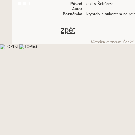
Původ:
coll.V.Šafránek
Autor:
Poznámka:
krystaly s ankeritem na pel
zpět
Virtuální muzeum České g