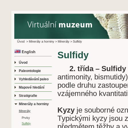
Úvod
>
Minerály a horniny
>
Minerály
>
Sulfidy
English
Sulfidy
Úvod
2. třída – Sulfidy
Paleontologie
antimonity, bismutidy
Vyhledávání paleo
podle druhu zastoupen
Mapové hledání
vzájemného kvantitat
Stratigrafie
Minerály a horniny
Kyzy
je souborné ozna
Minerály
Typickými kyzy jsou zvl
Prvky
Sulfidy
předmětem těžby a vys