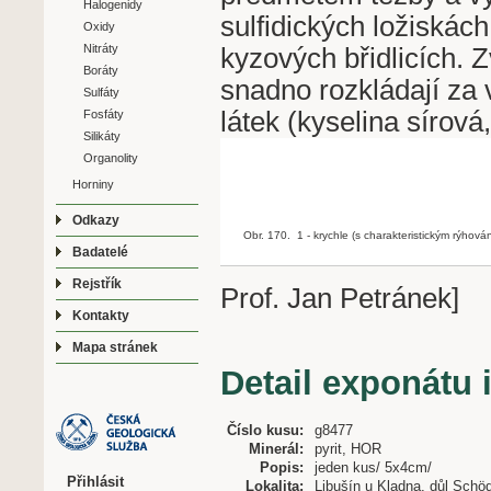
Halogenidy
sulfidických ložiskách
Oxidy
Nitráty
kyzových břidlicích. 
Boráty
snadno rozkládají za 
Sulfáty
látek (kyselina sírová,
Fosfáty
Silikáty
Organolity
Horniny
Odkazy
Obr. 170. 1 - krychle (s charakteristickým rýhová
Badatelé
Rejstřík
Prof. Jan Petránek]
Kontakty
Mapa stránek
Detail exponátu 
Číslo kusu:
g8477
Minerál:
pyrit, HOR
Popis:
jeden kus/ 5x4cm/
Přihlásit
Lokalita:
Libušín u Kladna, důl Schöd