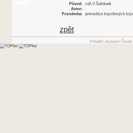
Původ:
coll.V.Šafránek
Autor:
Poznámka:
prorostlice krychlových krys
zpět
Virtuální muzeum České g