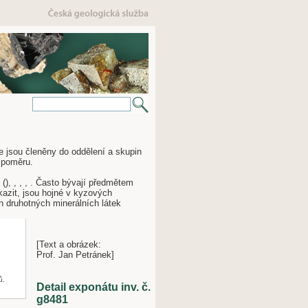
ále jsou členěny do oddělení a skupin
 poměru.
(), , , , . Často bývají předmětem
kazit, jsou hojné v kyzových
h druhotných minerálních látek
[Text a obrázek:
Prof. Jan Petránek]
ů.
Detail exponátu inv. č.
g8481