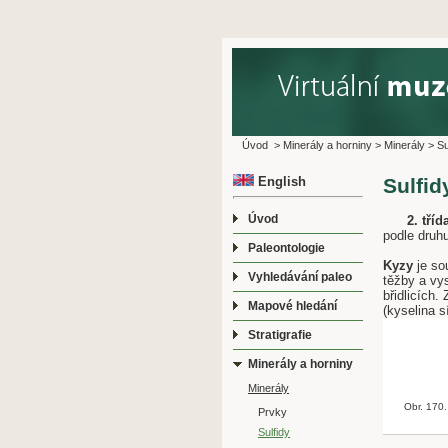
Úvod
>
Minerály a horniny
>
Minerály
>
Su
English
Sulfid
Úvod
2. tří
podle druh
Paleontologie
Kyzy
je sou
Vyhledávání paleo
těžby a vys
břidlicích
Mapové hledání
(kyselina s
Stratigrafie
Minerály a horniny
Minerály
Obr. 170.
Prvky
Sulfidy