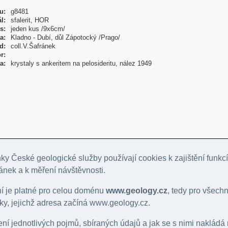
u:
g8481
l:
sfalerit, HOR
s:
jeden kus /9x6cm/
a:
Kladno - Dubí, důl Zápotocký /Prago/
d:
coll.V.Šafránek
r:
a:
krystaly s ankeritem na pelosideritu, nález 1949
y České geologické služby používají cookies k zajištění funkcí
ánek a k měření návštěvnosti.
ní je platné pro celou doménu
www.geology.cz
, tedy pro všech
y, jejichž adresa začíná www.geology.cz.
lení jednotlivých pojmů, sbíraných údajů a jak se s nimi nakládá