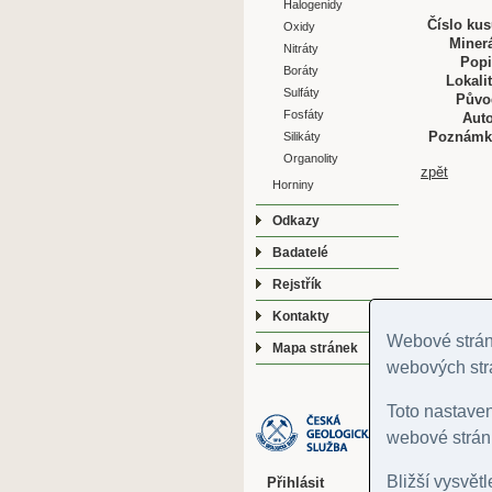
Halogenidy
Číslo kus
Oxidy
Minerá
Nitráty
Popi
Boráty
Lokalit
Sulfáty
Půvo
Fosfáty
Auto
Poznámk
Silikáty
Organolity
zpět
Horniny
Odkazy
Badatelé
Rejstřík
Kontakty
Webové stránk
Mapa stránek
webových str
Toto nastave
webové stránk
Bližší vysvět
Přihlásit