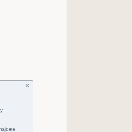
ny
 najdete