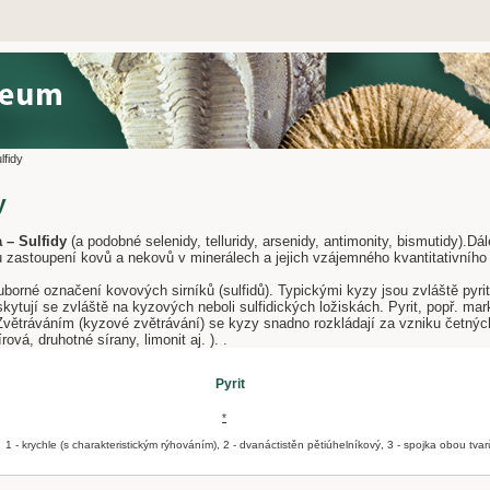
lfidy
y
da – Sulfidy
(a podobné selenidy, telluridy, arsenidy, antimonity, bismutidy).D
u zastoupení kovů a nekovů v minerálech a jejich vzájemného kvantitativního
borné označení kovových sirníků (sulfidů). Typickými kyzy jsou zvláště pyrit 
kytují se zvláště na kyzových neboli sulfidických ložiskách. Pyrit, popř. mar
. Zvětráváním (kyzové zvětrávání) se kyzy snadno rozkládají za vzniku četnýc
írová, druhotné sírany, limonit aj. ). .
Pyrit
*
 1 - krychle (s charakteristickým rýhováním), 2 - dvanáctistěn pětiúhelníkový, 3 - spojka obou tvar