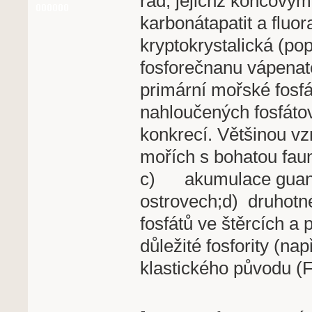
řad, jejichž koncovým
karbonátapatit a fluora
kryptokrystalická (po
fosforečnanu vápenaté
primární mořské fosfá
nahloučených fosfátov
konkrecí. Většinou vz
mořích s bohatou fau
c) akumulace guana,
ostrovech;d) druhotn
fosfátů ve štěrcích a 
důležité fosfority (n
klastického původu (