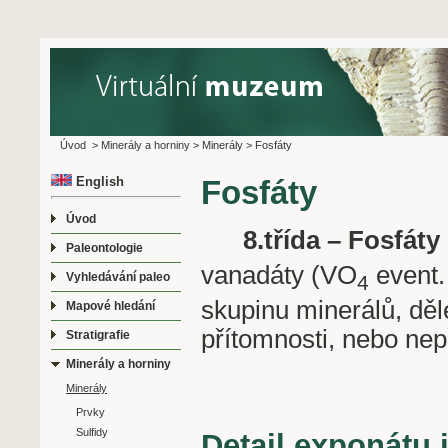
Úvod
>
Minerály a horniny
>
Minerály
>
Fosfáty
English
Fosfáty
Úvod
8.třída – Fosfáty
Paleontologie
vanadáty (VO
event.
Vyhledávání paleo
4
skupinu minerálů, děl
Mapové hledání
přítomnosti, nebo nep
Stratigrafie
Minerály a horniny
Minerály
Prvky
Sulfidy
Detail exponátu 