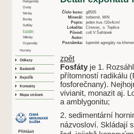
Halogenidy
Oxidy
Číslo kusu:
g8505
Nitráty
Minerál:
torbernit, MIN
Boráty
Popis:
jeden kus /10x4cm/
Sulfáty
Lokalita:
Cínovec, o. Teplice
Fosfáty
Původ:
coll.V.Šafránek
Silikáty
Autor:
Poznámka:
lupenité agregáty na křemen
Organolity
Horniny
zpět
Odkazy
Fosfáty
je 1. Rozsáhl
Badatelé
přítomností radikálu 
Rejstřík
fosforečnany). Nejhojn
Kontakty
vivianit, monazit aj
Mapa stránek
a amblygonitu;
2. sedimentární horn
názvosloví. Skládají 
Přihlásit