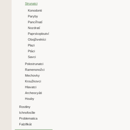
Strunatci
Konodonti
Paryby
Pancířnatí
Nozdratí
Paprskoploutví
Obojživelníci
Plazi
Ptáci
Savci
Polostrunatci
Ramenonožci
Mechovky
Kroužkovci
Hlavatci
Archeocyáti
Houby
Rostliny
Ichnofosílie
Problematica
Falzifikát