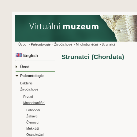
Úvod
>
Paleontologie
>
Živočichové
>
Mnohobuněční
>
Strunatci
English
Strunatci (Chordata)
Úvod
Paleontologie
Bakterie
Živočichové
Prvoci
Mnohobuněční
Lobopodi
Žahavci
Členovci
Měkkýši
Ostnokožci