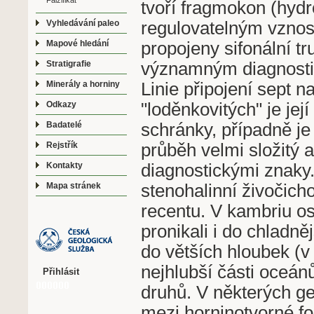
Falzifikát
tvoří fragmokon (hydro
regulovatelným vzno
Vyhledávání paleo
propojeny sifonální tru
Mapové hledání
významným diagnosti
Stratigrafie
Linie připojení sept 
Minerály a horniny
"loděnkovitých" je je
Odkazy
schránky, případně je
Badatelé
průběh velmi složitý a
Rejstřík
diagnostickými znaky.
Kontakty
stenohalinní živočich
Mapa stránek
recentu. V kambriu os
pronikali i do chladně
do větších hloubek (v
nejhlubší části oceán
Přihlásit
druhů. V některých ge
mezi horninotvorné fos