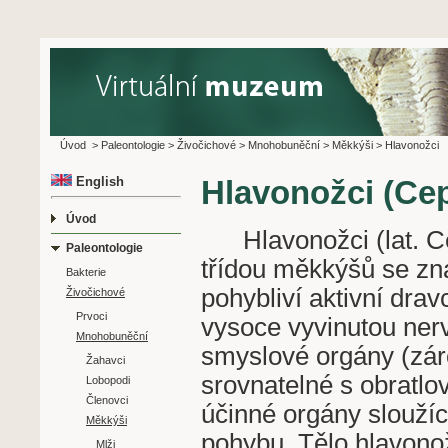
Úvod
>
Paleontologie
>
Živočichové
>
Mnohobuněční
>
Měkkýši
>
Hlavonožci
English
Hlavonožci (Ce
Úvod
Hlavonožci (lat. Ce
Paleontologie
třídou měkkýšů se zna
Bakterie
pohybliví aktivní drav
Živočichové
Prvoci
vysoce vyvinutou ner
Mnohobuněční
smyslové orgány (zár
Žahavci
srovnatelné s obratlo
Lobopodi
Členovci
účinné orgány sloužící
Měkkýši
pohybu. Tělo hlavonož
Mlži