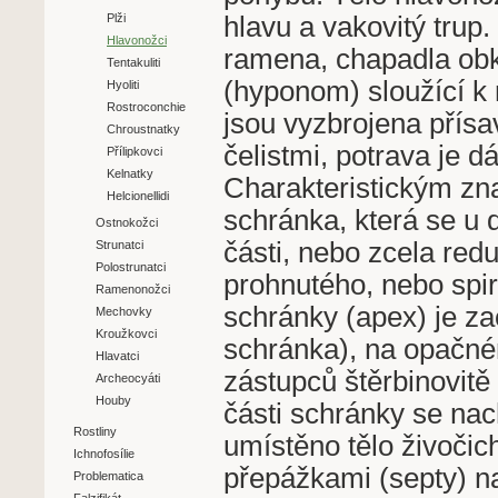
hlavu a vakovitý trup
Plži
Hlavonožci
ramena, chapadla obkl
Tentakuliti
(hyponom) sloužící 
Hyoliti
Rostroconchie
jsou vyzbrojena přísa
Chroustnatky
čelistmi, potrava je 
Přílipkovci
Kelnatky
Charakteristickým zn
Helcionellidi
schránka, která se u 
Ostnokožci
části, nebo zcela red
Strunatci
Polostrunatci
prohnutého, nebo spir
Ramenonožci
schránky (apex) je z
Mechovky
Kroužkovci
schránka), na opačném
Hlavatci
zástupců štěrbinovitě 
Archeocyáti
Houby
části schránky se nac
Rostliny
umístěno tělo živočic
Ichnofosílie
přepážkami (septy) n
Problematica