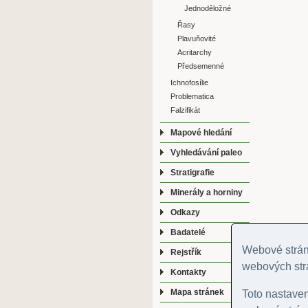
Jednoděložné
Řasy
Plavuňovité
Acritarchy
Předsemenné
Ichnofosílie
Problematica
Falzifikát
Mapové hledání
Vyhledávání paleo
Stratigrafie
Minerály a horniny
Odkazy
Badatelé
Webové stránk
Rejstřík
webových str
Kontakty
Mapa stránek
Toto nastave