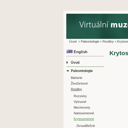
Úvod
>
Paleontologie
>
Rostliny
>
Krytos
English
Kryto
Úvod
Paleontologie
Bakterie
Živočichové
Rostliny
Rozsivky
Výtrusné
Mechorosty
Nahosemenné
Krytosemenné
Dvouděložné