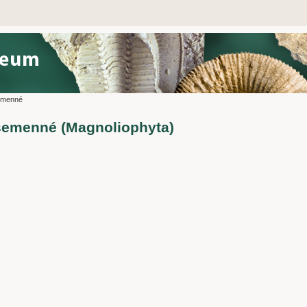
emenné
semenné (Magnoliophyta)