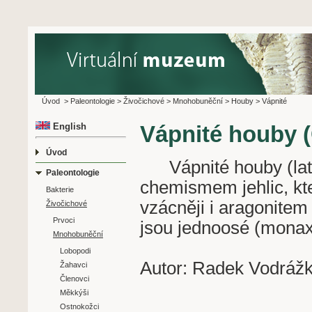
Úvod
>
Paleontologie
>
Živočichové
>
Mnohobuněční
>
Houby
>
Vápnité
English
Vápnité houby (
Úvod
Vápnité houby (lat. C
Paleontologie
chemismem jehlic, kte
Bakterie
vzácněji i aragonite
Živočichové
Prvoci
jsou jednoosé (monaxo
Mnohobuněční
Lobopodi
Autor: Radek Vodráž
Žahavci
Členovci
Měkkýši
Ostnokožci