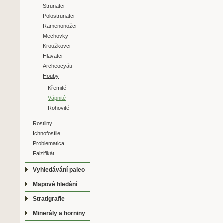
Strunatci
Polostrunatci
Ramenonožci
Mechovky
Kroužkovci
Hlavatci
Archeocyáti
Houby
Křemité
Vápnité
Rohovité
Rostliny
Ichnofosílie
Problematica
Falzifikát
Vyhledávání paleo
Mapové hledání
Stratigrafie
Minerály a horniny