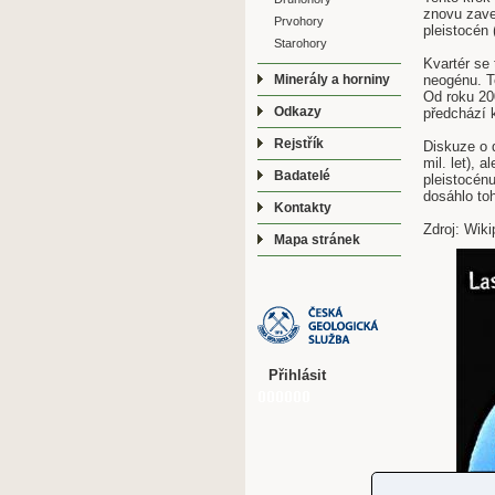
znovu zaved
Prvohory
pleistocén 
Starohory
Kvartér se 
neogénu. Te
Minerály a horniny
Od roku 200
Odkazy
předchází 
Rejstřík
Diskuze o d
mil. let), 
Badatelé
pleistocénu
dosáhlo toh
Kontakty
Zdroj: Wik
Mapa stránek
Přihlásit