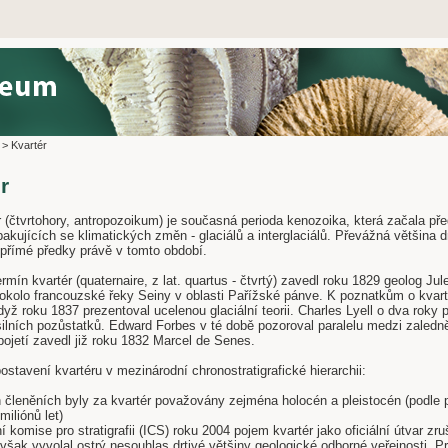
>
Kvartér
r
tvrtohory, antropozoikum) je současná perioda kenozoika, která začala před 
kujících se klimatických změn - glaciálů a interglaciálů. Převážná většina 
epřímé předky právě v tomto období.
mín kvartér (quaternaire, z lat. quartus - čtvrtý) zavedl roku 1829 geolog J
okolo francouzské řeky Seiny v oblasti Pařížské pánve. K poznatkům o kvarté
yž roku 1837 prezentoval ucelenou glaciální teorii. Charles Lyell o dva roky 
silních pozůstatků. Edward Forbes v té době pozoroval paralelu medzi zaledn
ojetí zavedl již roku 1832 Marcel de Senes.
ostavení kvartéru v mezinárodní chronostratigrafické hierarchii:
h členěních byly za kvartér považovány zejména holocén a pleistocén (podle 
miliónů let)
 komise pro stratigrafii (ICS) roku 2004 pojem kvartér jako oficiální útvar zruš
však vyvolal ostrý nesouhlas drtivé většiny geologické odborné veřejnosti. P