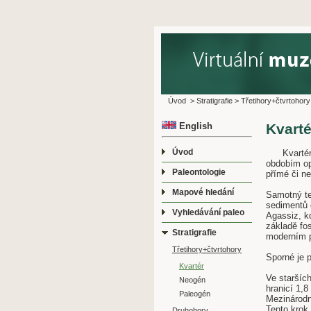
Úvod
>
Stratigrafie
>
Třetihory+čtvrtohory
English
Kvarté
Úvod
Kvartér (č
obdobím opa
Paleontologie
přímé či n
Mapové hledání
Samotný ter
sedimentů 
Vyhledávání paleo
Agassiz, kd
základě fo
Stratigrafie
moderním p
Třetihory+čtvrtohory
Sporné je p
Kvartér
Ve staršíc
Neogén
hranicí 1,8 
Paleogén
Mezinárodní
Tento krok 
Druhohory