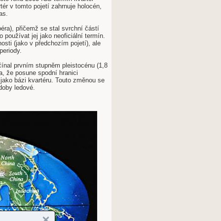
tér v tomto pojetí zahrnuje holocén,
as.
éra), přičemž se stal svrchní částí
 používat jej jako neoficiální termín.
sti (jako v předchozím pojetí), ale
periody.
ačínal prvním stupněm pleistocénu (1,8
la, že posune spodní hranici
ci jako bázi kvartéru. Touto změnou se
 doby ledové.