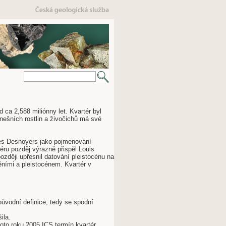
ca 2,588 miliónny let. Kvartér byl
dnešních rostlin a živočichů má své
ules Desnoyers jako pojmenování
ru pozděj výrazně přispěl Louis
později upřesnil datování pleistocénu na
ěními a pleistocénem. Kvartér v
původní definice, tedy se spodní
ila.
roto roku 2005 ICS termín kvartér