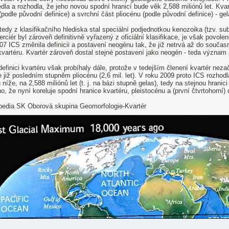
la a rozhodla, že jeho novou spodní hranicí bude věk 2,588 miliónů let. Kvar
(podle původní definice) a svrchní část pliocénu (podle původní definice) - gel
tedy z klasifikačního hlediska stal speciální podjednotkou kenozoika (tzv. sub
rciér byl zároveň definitivně vyřazený z oficiální klasifikace, je však povoleno
7 ICS změnila definicii a postavení neogénu tak, že již netrvá až do současno
kvartéru. Kvartér zároveň dostal stejné postavení jako neogén - teda význam 
efinici kvartéru však probíhaly dále, protože v tedejším členení kvartér nez
ale již posledním stupněm pliocénu (2,6 mil. let). V roku 2009 proto ICS rozhod
 níže, na 2,588 miliónů let (t. j. na bázi stupně gelas), tedy na stejnou hrani
o, že nyní koreluje spodní hranice kvartéru, pleistocénu a (první čtvrtohorní)
ipedia SK Oborová skupina Geomorfologie-Kvartér