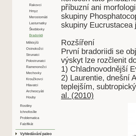
příbuzní ani morfol
Rakovci
Hmyz
skupiny Phosphatocop
Merostomáti
skupiny Eucrustacea j
Lasturnatky
Škeblovky
Bradoriidi
Rozšíření
Měkkýši
Ostnokožci
První bradoriidi se ob
Strunatci
výskyt lze rozčlenit d
Polostrunatci
1) Chladnovodnější 
Ramenonožci
Mechovky
2) Laurentie, dnešní A
Kroužkovci
teplejším, subtropic
Hlavatci
Archeocyáti
al. (2010)
Houby
Rostliny
Ichnofosílie
Problematica
Falzifikát
Vyhledávání paleo