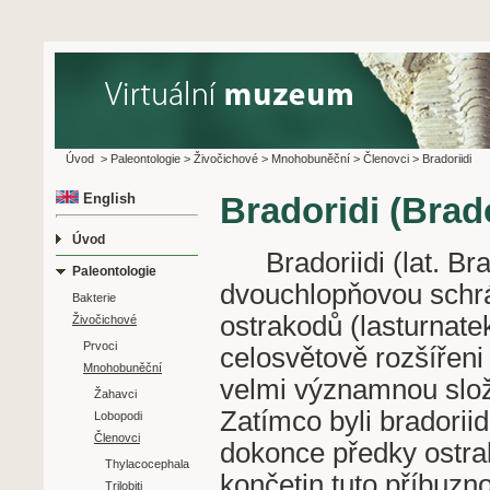
Úvod
>
Paleontologie
>
Živočichové
>
Mnohobuněční
>
Členovci
>
Bradoriidi
English
Bradoridi (Brad
Úvod
Bradoriidi (lat. Brad
Paleontologie
dvouchlopňovou schrá
Bakterie
ostrakodů (lasturnatek
Živočichové
Prvoci
celosvětově rozšířeni
Mnohobuněční
velmi významnou slož
Žahavci
Zatímco byli bradorii
Lobopodi
Členovci
dokonce předky ostrak
Thylacocephala
končetin tuto příbuzn
Trilobiti