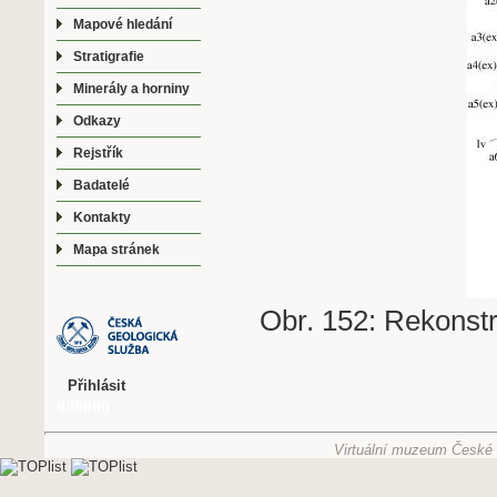
Mapové hledání
Stratigrafie
Minerály a horniny
Odkazy
Rejstřík
Badatelé
Kontakty
Mapa stránek
Obr. 152: Rekonst
Přihlásit
Virtuální muzeum České g