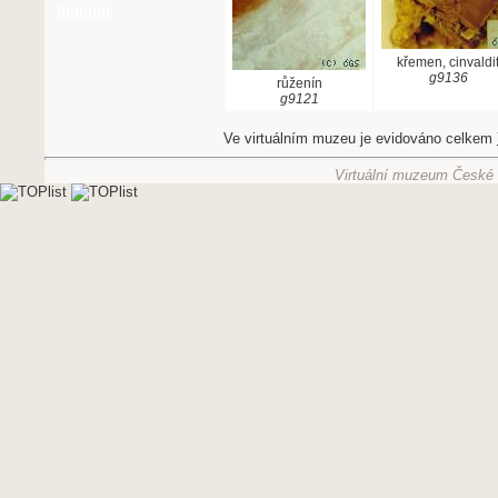
křemen, cinvaldi
g9136
růženín
g9121
Ve virtuálním muzeu je evidováno celkem
Virtuální muzeum České g