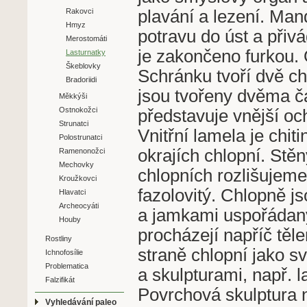
plavání a lezení. Man
Rakovci
Hmyz
potravu do úst a přivá
Merostomáti
je zakončeno furkou. 
Lasturnatky
Škeblovky
Schránku tvoří dvě ch
Bradoriidi
jsou tvořeny dvěma čás
Měkkýši
Ostnokožci
představuje vnější och
Strunatci
Vnitřní lamela je chi
Polostrunatci
okrajích chlopní. St
Ramenonožci
Mechovky
chlopních rozlišujeme 
Kroužkovci
fazolovitý. Chlopně 
Hlavatci
Archeocyáti
a jamkami uspořádaným
Houby
procházejí napříč těl
Rostliny
straně chlopní jako s
Ichnofosílie
Problematica
a skulpturami, např. 
Falzifikát
Povrchová skulptura n
Vyhledávání paleo