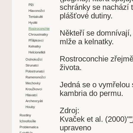
schránky se nachází t
Plži
Hlavonožci
plášťové dutiny.
Tentakuliti
Hyoliti
Rostroconchie
Někteří se domnívají
Chroustnatky
mlže a kelnatky.
Přílipkovci
Kelnatky
Helcionellidi
Rostroconchie zřejmě
Ostnokožci
života.
Strunatci
Polostrunatci
Ramenonožci
Jedná se o vymřelou sk
Mechovky
Kroužkovci
kambria do permu.
Hlavatci
Archeocyáti
Houby
Zdroj:
Rostliny
Kvaček et al. (2000)"
Ichnofosílie
upraveno
Problematica