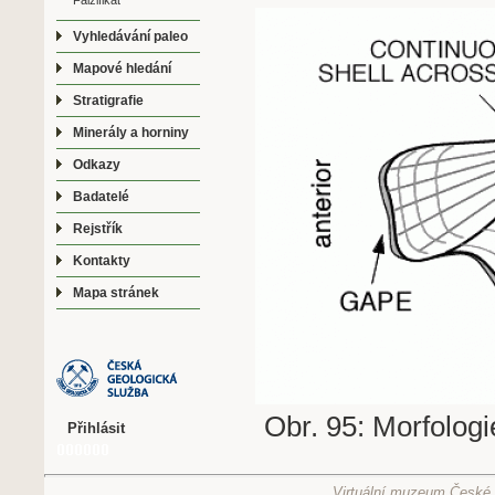
Falzifikát
Vyhledávání paleo
Mapové hledání
Stratigrafie
Minerály a horniny
Odkazy
Badatelé
Rejstřík
Kontakty
Mapa stránek
Obr. 95: Morfolog
Přihlásit
Virtuální muzeum České g