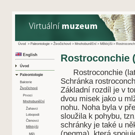
Úvod
>
Paleontologie
>
Živočichové
>
Mnohobuněční
>
Měkkýši
>
Rostroconch
English
Rostroconchie 
Úvod
Rostroconchie (lat.
Paleontologie
Schránka rostroconch
Bakterie
Základní rozdíl je v t
Živočichové
Prvoci
dvou misek jako u mlž
Mnohobuněční
nohu. Noha byla v pře
Žahavci
sloužila k pohybu, tzn
Lobopodi
Členovci
schránky je také u ně
Měkkýši
(pegma), která spojuj
Mlži