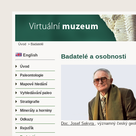
Úvod
>
Badatelé
English
Badatelé a osobnosti
Úvod
Paleontologie
Mapové hledání
Vyhledávání paleo
Stratigrafie
Minerály a horniny
Odkazy
Doc. Josef Sekyra
, významný český geolo
Rejstřík